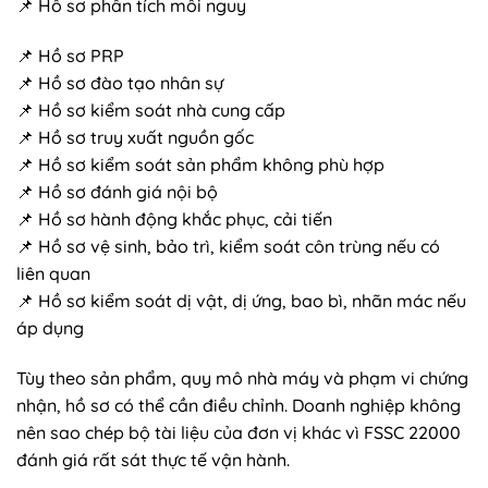
📌 Hồ sơ phân tích mối nguy
📌 Hồ sơ PRP
📌 Hồ sơ đào tạo nhân sự
📌 Hồ sơ kiểm soát nhà cung cấp
📌 Hồ sơ truy xuất nguồn gốc
📌 Hồ sơ kiểm soát sản phẩm không phù hợp
📌 Hồ sơ đánh giá nội bộ
📌 Hồ sơ hành động khắc phục, cải tiến
📌 Hồ sơ vệ sinh, bảo trì, kiểm soát côn trùng nếu có
liên quan
📌 Hồ sơ kiểm soát dị vật, dị ứng, bao bì, nhãn mác nếu
áp dụng
Tùy theo sản phẩm, quy mô nhà máy và phạm vi chứng
nhận, hồ sơ có thể cần điều chỉnh. Doanh nghiệp không
nên sao chép bộ tài liệu của đơn vị khác vì FSSC 22000
đánh giá rất sát thực tế vận hành.