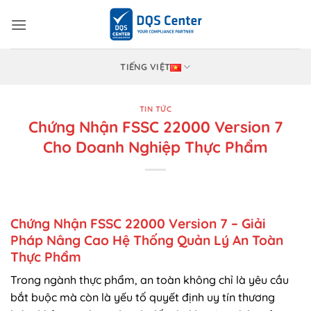
Bỏ
qua
nội
dung
TIẾNG VIỆT
TIN TỨC
Chứng Nhận FSSC 22000 Version 7
Cho Doanh Nghiệp Thực Phẩm
Chứng Nhận FSSC 22000 Version 7
– Giải
Pháp Nâng Cao Hệ Thống Quản Lý An Toàn
Thực Phẩm
Trong ngành thực phẩm, an toàn không chỉ là yêu cầu
bắt buộc mà còn là yếu tố quyết định uy tín thương