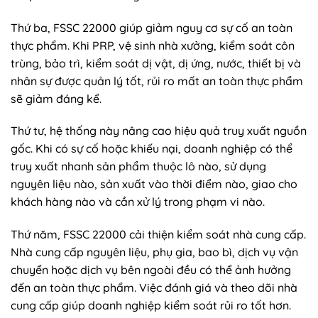
Thứ ba, FSSC 22000 giúp giảm nguy cơ sự cố an toàn
thực phẩm. Khi PRP, vệ sinh nhà xưởng, kiểm soát côn
trùng, bảo trì, kiểm soát dị vật, dị ứng, nước, thiết bị và
nhân sự được quản lý tốt, rủi ro mất an toàn thực phẩm
sẽ giảm đáng kể.
Thứ tư, hệ thống này nâng cao hiệu quả truy xuất nguồn
gốc. Khi có sự cố hoặc khiếu nại, doanh nghiệp có thể
truy xuất nhanh sản phẩm thuộc lô nào, sử dụng
nguyên liệu nào, sản xuất vào thời điểm nào, giao cho
khách hàng nào và cần xử lý trong phạm vi nào.
Thứ năm, FSSC 22000 cải thiện kiểm soát nhà cung cấp.
Nhà cung cấp nguyên liệu, phụ gia, bao bì, dịch vụ vận
chuyển hoặc dịch vụ bên ngoài đều có thể ảnh hưởng
đến an toàn thực phẩm. Việc đánh giá và theo dõi nhà
cung cấp giúp doanh nghiệp kiểm soát rủi ro tốt hơn.