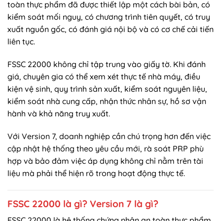
toàn thực phẩm đã được thiết lập một cách bài bản, có
kiểm soát mối nguy, có chương trình tiên quyết, có truy
xuất nguồn gốc, có đánh giá nội bộ và có cơ chế cải tiến
liên tục.
FSSC 22000 không chỉ tập trung vào giấy tờ. Khi đánh
giá, chuyên gia có thể xem xét thực tế nhà máy, điều
kiện vệ sinh, quy trình sản xuất, kiểm soát nguyên liệu,
kiểm soát nhà cung cấp, nhận thức nhân sự, hồ sơ vận
hành và khả năng truy xuất.
Với Version 7, doanh nghiệp cần chú trọng hơn đến việc
cập nhật hệ thống theo yêu cầu mới, rà soát PRP phù
hợp và bảo đảm việc áp dụng không chỉ nằm trên tài
liệu mà phải thể hiện rõ trong hoạt động thực tế.
FSSC 22000 là gì? Version 7 là gì?
FSSC 22000 là hệ thống chứng nhận an toàn thực phẩm